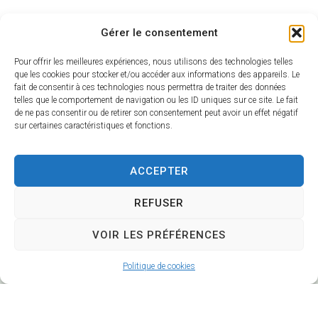
Gérer le consentement
Retour aux actualités de la commune
Pour offrir les meilleures expériences, nous utilisons des technologies telles
que les cookies pour stocker et/ou accéder aux informations des appareils. Le
fait de consentir à ces technologies nous permettra de traiter des données
telles que le comportement de navigation ou les ID uniques sur ce site. Le fait
de ne pas consentir ou de retirer son consentement peut avoir un effet négatif
sur certaines caractéristiques et fonctions.
Mairie de
Horaires
ACCEPTER
Saint-Denis-
d’ouverture
de-l’Hôtel
REFUSER
Lundi
: 8h30 –
30 Avenue du
12h00 / 14h00 –
VOIR LES PRÉFÉRENCES
stade
17h00
45550 – SAINT
Politique de cookies
Mardi
: 8h30 –
DENIS DE
L’HÔTEL
12h00 / sur
rendez-vous