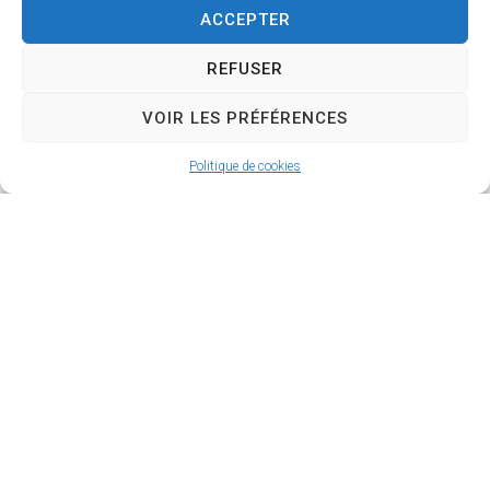
Pour aller plus loin :
ACCEPTER
https://entreprendre.service-
REFUSER
public.fr/vosdroits/N31387
VOIR LES PRÉFÉRENCES
Politique de cookies
Mairie de
Horaires
Saint-Denis-
d’ouverture
de-l’Hôtel
Lundi
: 8h30 –
30 Avenue du
12h00 / 14h00 –
stade
17h00
45550 – SAINT
Mardi
: 8h30 –
DENIS DE