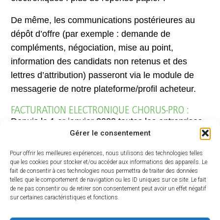
De même, les communications postérieures au
dépôt d’offre (par exemple : demande de
compléments, négociation, mise au point,
information des candidats non retenus et des
lettres d’attribution) passeront via le module de
messagerie de notre plateforme/profil acheteur.
FACTURATION ELECTRONIQUE CHORUS-PRO :
Depuis le 1 er janvier 2020 toutes les entreprises
Gérer le consentement
doivent éditer des factures numériques afin
d’adresser leurs demandes de paiement via
Pour offrir les meilleures expériences, nous utilisons des technologies telles
Chorus pro.
https://entreprendre.service-
que les cookies pour stocker et/ou accéder aux informations des appareils. Le
fait de consentir à ces technologies nous permettra de traiter des données
public.fr/vosdroits/F23386
telles que le comportement de navigation ou les ID uniques sur ce site. Le fait
de ne pas consentir ou de retirer son consentement peut avoir un effet négatif
sur certaines caractéristiques et fonctions.