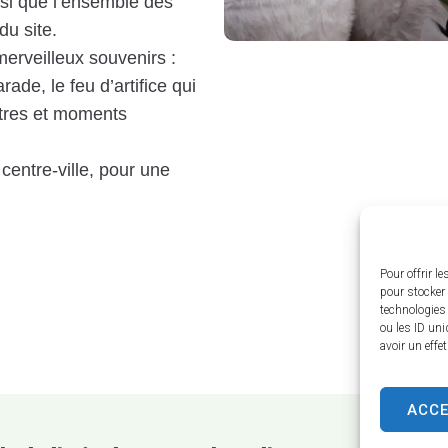
nsi que l’ensemble des
du site.
erveilleux souvenirs :
ade, le feu d’artifice qui
ntres et moments
entre-ville, pour une
Pour offrir l
pour stocker 
technologies
ou les ID uni
avoir un effe
ACC