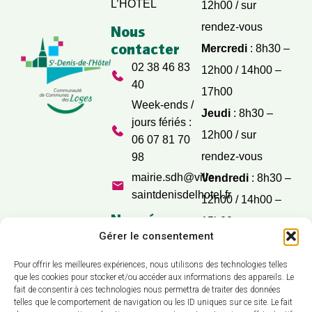
L’HÔTEL
12h00 / sur
rendez-vous
Nous
contacter
Mercredi
: 8h30 –
02 38 46 83
12h00 / 14h00 –
40
17h00
Week-ends /
Jeudi
: 8h30 –
jours fériés :
12h00 / sur
06 07 81 70
rendez-vous
98
mairie.sdh@ville-
Vendredi
: 8h30 –
saintdenisdelhotel.fr
12h00 / 14h00 –
Nos réseaux
15h00
sociaux
Gérer le consentement
Samedi
: 9h30 –
12h00
Pour offrir les meilleures expériences, nous utilisons des technologies telles
que les cookies pour stocker et/ou accéder aux informations des appareils. Le
fait de consentir à ces technologies nous permettra de traiter des données
telles que le comportement de navigation ou les ID uniques sur ce site. Le fait