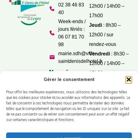
02 38 46 83
12h00 / 14h00 –
40
17h00
Week-ends /
Jeudi
: 8h30 –
jours fériés :
12h00 / sur
06 07 81 70
rendez-vous
98
mairie.sdh@ville-
Vendredi
: 8h30 –
saintdenisdelhotel.fr
12h00 / 14h00 –
Nos réseaux
15h00
sociaux
Gérer le consentement
Samedi
: 9h30 –
12h00
Pour offrir les meilleures expériences, nous utilisons des technologies telles
que les cookies pour stocker et/ou accéder aux informations des appareils. Le
fait de consentir à ces technologies nous permettra de traiter des données
telles que le comportement de navigation ou les ID uniques sur ce site. Le fait
de ne pas consentir ou de retirer son consentement peut avoir un effet négatif
sur certaines caractéristiques et fonctions.
Accessibilité
Confidentialité