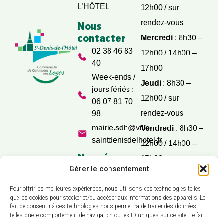
L’HÔTEL
12h00 / sur
rendez-vous
Nous
contacter
Mercredi
: 8h30 –
02 38 46 83
12h00 / 14h00 –
40
17h00
Week-ends /
Jeudi
: 8h30 –
jours fériés :
12h00 / sur
06 07 81 70
rendez-vous
98
mairie.sdh@ville-
Vendredi
: 8h30 –
saintdenisdelhotel.fr
12h00 / 14h00 –
Nos réseaux
15h00
sociaux
Gérer le consentement
Samedi
: 9h30 –
12h00
Pour offrir les meilleures expériences, nous utilisons des technologies telles
que les cookies pour stocker et/ou accéder aux informations des appareils. Le
fait de consentir à ces technologies nous permettra de traiter des données
telles que le comportement de navigation ou les ID uniques sur ce site. Le fait