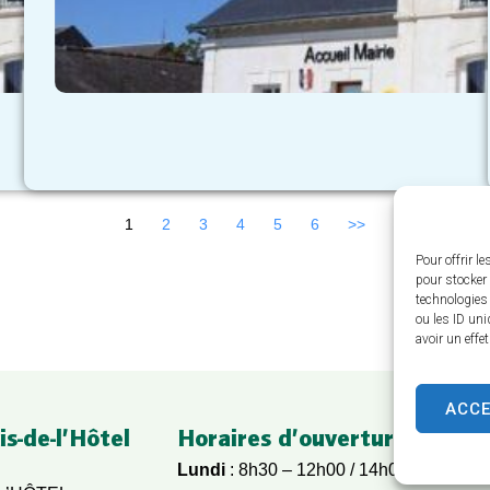
Consulter l'arrêté
1
2
3
4
5
6
>>
Pour offrir l
pour stocker 
technologies
ou les ID uni
avoir un effe
ACC
is-de-l’Hôtel
Horaires d’ouverture
Lundi
: 8h30 – 12h00 / 14h00 – 17h00