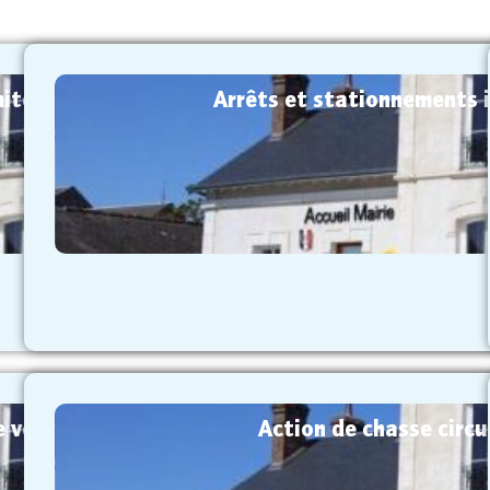
imites d’agglomération sur la RD960 22/07/20
Arrêts et stationnements
Consulter l'arrêté
e vente au déballage – Marché de Noël 15/07/
Action de chasse cir