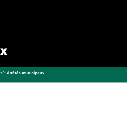
ux
és
Arrêtés municipaux