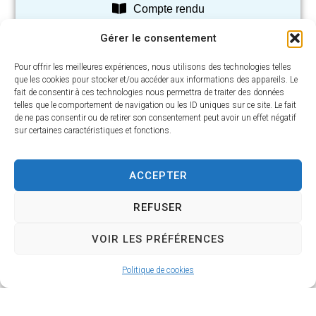
Compte rendu
Gérer le consentement
Pour offrir les meilleures expériences, nous utilisons des technologies telles
Séance du 18 décembre
que les cookies pour stocker et/ou accéder aux informations des appareils. Le
fait de consentir à ces technologies nous permettra de traiter des données
2025
telles que le comportement de navigation ou les ID uniques sur ce site. Le fait
de ne pas consentir ou de retirer son consentement peut avoir un effet négatif
sur certaines caractéristiques et fonctions.
ACCEPTER
Ordre du jour
REFUSER
Procès-verbal
Compte rendu
VOIR LES PRÉFÉRENCES
Politique de cookies
1
2
3
4
5
>>