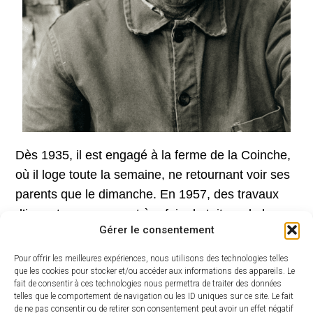
Dès 1935, il est engagé à la ferme de la Coinche,
où il loge toute la semaine, ne retournant voir ses
parents que le dimanche. En 1957, des travaux
d’importance amenant à refaire la toiture de la
Gérer le consentement
ferme, sous laquelle se situe son lieu de vie, on lui
donne un terrain dans le bois à l’arrière, sur lequel
Pour offrir les meilleures expériences, nous utilisons des technologies telles
on lui construit une maison de deux pièces, atelier
que les cookies pour stocker et/ou accéder aux informations des appareils. Le
fait de consentir à ces technologies nous permettra de traiter des données
et pièce de vie. Il commence alors la construction
telles que le comportement de navigation ou les ID uniques sur ce site. Le fait
de ne pas consentir ou de retirer son consentement peut avoir un effet négatif
de son fameux manège, assemblant reliant et