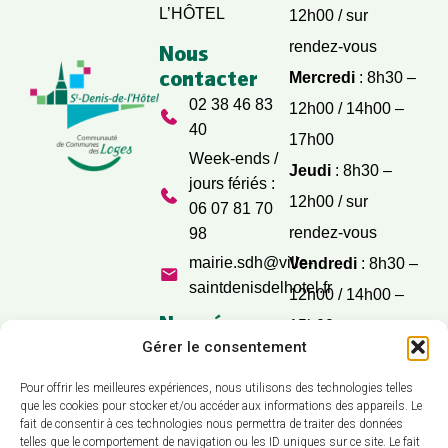
L’HÔTEL
12h00 / sur
rendez-vous
Nous
contacter
Mercredi
: 8h30 –
02 38 46 83
12h00 / 14h00 –
40
17h00
Week-ends /
Jeudi
: 8h30 –
jours fériés :
12h00 / sur
06 07 81 70
rendez-vous
98
mairie.sdh@ville-
Vendredi
: 8h30 –
saintdenisdelhotel.fr
12h00 / 14h00 –
Nos réseaux
15h00
sociaux
Gérer le consentement
Samedi
: 9h30 –
12h00
Pour offrir les meilleures expériences, nous utilisons des technologies telles
que les cookies pour stocker et/ou accéder aux informations des appareils. Le
fait de consentir à ces technologies nous permettra de traiter des données
telles que le comportement de navigation ou les ID uniques sur ce site. Le fait