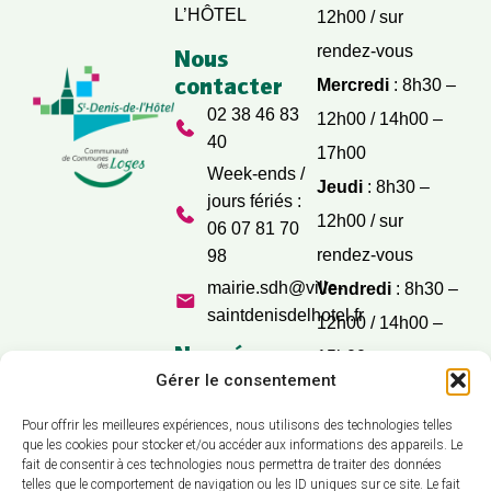
L’HÔTEL
12h00 / sur
rendez-vous
Nous
contacter
Mercredi
: 8h30 –
02 38 46 83
12h00 / 14h00 –
40
17h00
Week-ends /
Jeudi
: 8h30 –
jours fériés :
12h00 / sur
06 07 81 70
rendez-vous
98
mairie.sdh@ville-
Vendredi
: 8h30 –
saintdenisdelhotel.fr
12h00 / 14h00 –
Nos réseaux
15h00
sociaux
Gérer le consentement
Samedi
: 9h30 –
12h00
Pour offrir les meilleures expériences, nous utilisons des technologies telles
que les cookies pour stocker et/ou accéder aux informations des appareils. Le
fait de consentir à ces technologies nous permettra de traiter des données
telles que le comportement de navigation ou les ID uniques sur ce site. Le fait