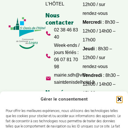
L’HÔTEL
12h00 / sur
rendez-vous
Nous
contacter
Mercredi
: 8h30 –
02 38 46 83
12h00 / 14h00 –
40
17h00
Week-ends /
Jeudi
: 8h30 –
jours fériés :
12h00 / sur
06 07 81 70
rendez-vous
98
mairie.sdh@ville-
Vendredi
: 8h30 –
saintdenisdelhotel.fr
12h00 / 14h00 –
Nos réseaux
15h00
sociaux
Gérer le consentement
Samedi
: 9h30 –
12h00
Pour offrir les meilleures expériences, nous utilisons des technologies telles
que les cookies pour stocker et/ou accéder aux informations des appareils. Le
fait de consentir à ces technologies nous permettra de traiter des données
telles que le comportement de navigation ou les ID uniques sur ce site. Le fait