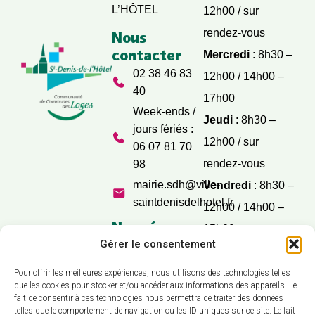
L’HÔTEL
12h00 / sur
rendez-vous
Nous
contacter
Mercredi
: 8h30 –
02 38 46 83
12h00 / 14h00 –
40
17h00
Week-ends /
Jeudi
: 8h30 –
jours fériés :
12h00 / sur
06 07 81 70
rendez-vous
98
mairie.sdh@ville-
Vendredi
: 8h30 –
saintdenisdelhotel.fr
12h00 / 14h00 –
Nos réseaux
15h00
sociaux
Gérer le consentement
Samedi
: 9h30 –
12h00
Pour offrir les meilleures expériences, nous utilisons des technologies telles
que les cookies pour stocker et/ou accéder aux informations des appareils. Le
fait de consentir à ces technologies nous permettra de traiter des données
telles que le comportement de navigation ou les ID uniques sur ce site. Le fait