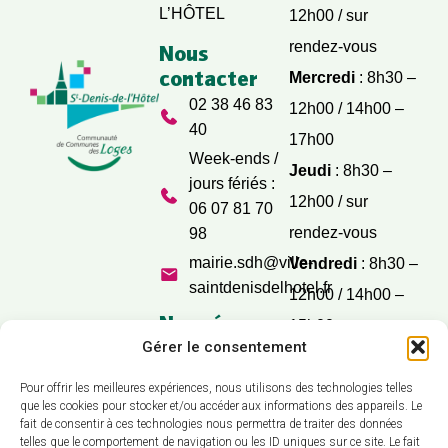
L’HÔTEL
12h00 / sur
rendez-vous
Nous
contacter
Mercredi
: 8h30 –
02 38 46 83
12h00 / 14h00 –
40
17h00
Week-ends /
Jeudi
: 8h30 –
jours fériés :
12h00 / sur
06 07 81 70
rendez-vous
98
mairie.sdh@ville-
Vendredi
: 8h30 –
saintdenisdelhotel.fr
12h00 / 14h00 –
Nos réseaux
15h00
sociaux
Gérer le consentement
Samedi
: 9h30 –
12h00
Pour offrir les meilleures expériences, nous utilisons des technologies telles
que les cookies pour stocker et/ou accéder aux informations des appareils. Le
fait de consentir à ces technologies nous permettra de traiter des données
telles que le comportement de navigation ou les ID uniques sur ce site. Le fait