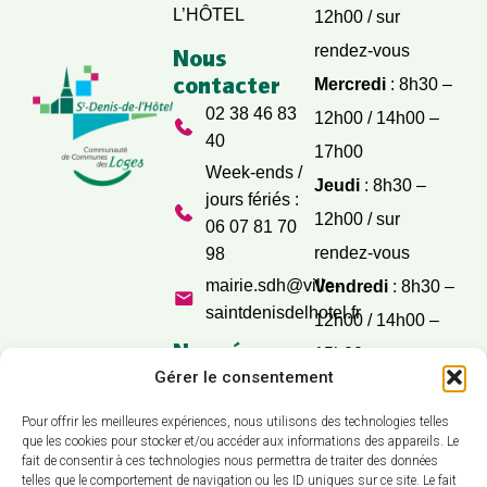
L’HÔTEL
12h00 / sur
rendez-vous
Nous
contacter
Mercredi
: 8h30 –
02 38 46 83
12h00 / 14h00 –
40
17h00
Week-ends /
Jeudi
: 8h30 –
jours fériés :
12h00 / sur
06 07 81 70
rendez-vous
98
mairie.sdh@ville-
Vendredi
: 8h30 –
saintdenisdelhotel.fr
12h00 / 14h00 –
Nos réseaux
15h00
sociaux
Gérer le consentement
Samedi
: 9h30 –
12h00
Pour offrir les meilleures expériences, nous utilisons des technologies telles
que les cookies pour stocker et/ou accéder aux informations des appareils. Le
fait de consentir à ces technologies nous permettra de traiter des données
telles que le comportement de navigation ou les ID uniques sur ce site. Le fait