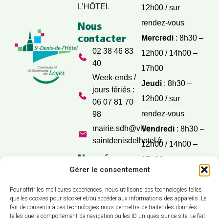
L’HÔTEL
12h00 / sur
rendez-vous
Nous
contacter
Mercredi
: 8h30 –
02 38 46 83
12h00 / 14h00 –
40
17h00
Week-ends /
Jeudi
: 8h30 –
jours fériés :
12h00 / sur
06 07 81 70
rendez-vous
98
mairie.sdh@ville-
Vendredi
: 8h30 –
saintdenisdelhotel.fr
12h00 / 14h00 –
Nos réseaux
15h00
sociaux
Gérer le consentement
Samedi
: 9h30 –
12h00
Pour offrir les meilleures expériences, nous utilisons des technologies telles
que les cookies pour stocker et/ou accéder aux informations des appareils. Le
fait de consentir à ces technologies nous permettra de traiter des données
telles que le comportement de navigation ou les ID uniques sur ce site. Le fait