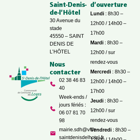
Saint-Denis-
d’ouverture
de-l’Hôtel
Lundi
: 8h30 –
30 Avenue du
12h00 / 14h00 –
stade
17h00
45550 – SAINT
Mardi
: 8h30 –
DENIS DE
L’HÔTEL
12h00 / sur
rendez-vous
Nous
contacter
Mercredi
: 8h30 –
02 38 46 83
12h00 / 14h00 –
40
17h00
Week-ends /
Jeudi
: 8h30 –
jours fériés :
12h00 / sur
06 07 81 70
rendez-vous
98
mairie.sdh@ville-
Vendredi
: 8h30 –
saintdenisdelhotel.fr
12h00 / 14h00 –