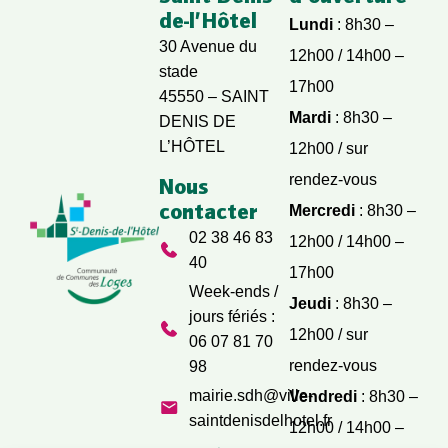
de-l’Hôtel
Lundi
: 8h30 –
30 Avenue du
12h00 / 14h00 –
stade
17h00
45550 – SAINT
Mardi
: 8h30 –
DENIS DE
L’HÔTEL
12h00 / sur
rendez-vous
Nous
contacter
Mercredi
: 8h30 –
02 38 46 83
12h00 / 14h00 –
40
17h00
Week-ends /
Jeudi
: 8h30 –
jours fériés :
12h00 / sur
06 07 81 70
rendez-vous
98
mairie.sdh@ville-
Vendredi
: 8h30 –
saintdenisdelhotel.fr
12h00 / 14h00 –