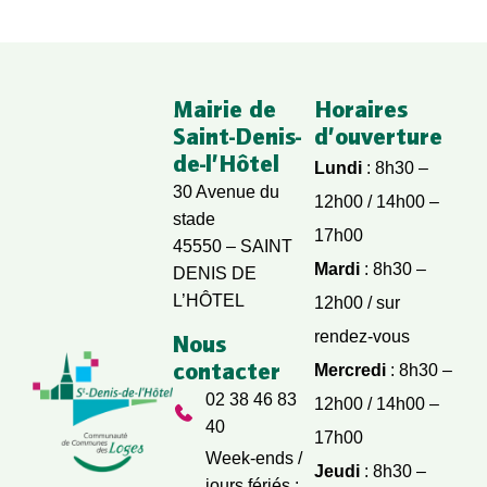
Mairie de
Horaires
Saint-Denis-
d’ouverture
de-l’Hôtel
Lundi
: 8h30 –
30 Avenue du
12h00 / 14h00 –
stade
17h00
45550 – SAINT
Mardi
: 8h30 –
DENIS DE
L’HÔTEL
12h00 / sur
rendez-vous
Nous
contacter
Mercredi
: 8h30 –
02 38 46 83
12h00 / 14h00 –
40
17h00
Week-ends /
Jeudi
: 8h30 –
jours fériés :