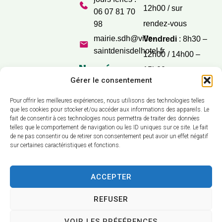
12h00 / sur
06 07 81 70
rendez-vous
98
mairie.sdh@ville-
Vendredi
: 8h30 –
saintdenisdelhotel.fr
12h00 / 14h00 –
Nos réseaux
15h00
sociaux
Gérer le consentement
Samedi
: 9h30 –
12h00
Pour offrir les meilleures expériences, nous utilisons des technologies telles
que les cookies pour stocker et/ou accéder aux informations des appareils. Le
fait de consentir à ces technologies nous permettra de traiter des données
telles que le comportement de navigation ou les ID uniques sur ce site. Le fait
de ne pas consentir ou de retirer son consentement peut avoir un effet négatif
sur certaines caractéristiques et fonctions.
Accessibilité
Confidentialité
ACCEPTER
Mentions légales
REFUSER
Plan du site
VOIR LES PRÉFÉRENCES