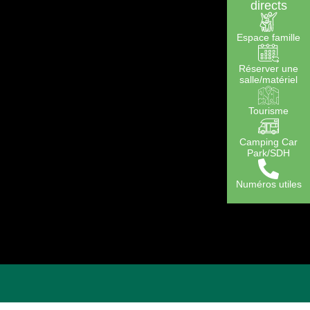
directs
Espace famille
Réserver une
salle/matériel
Tourisme
Camping Car
Park/SDH
Numéros utiles